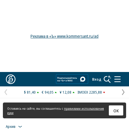
Реклама в «Ъ» www.kommersant.ru/ad
Коммерсантъ
Вход
$ 81,40
€ 94,05
¥ 12,08
IMOEX 2285,88
Предыдущая
С
страница
с
Оставаясь на сайте, вы соглашаетесь с
правилами использования
ОК
куки
Архив