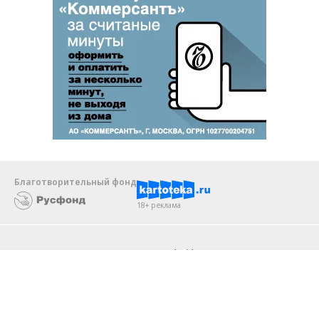
Благотворительный фонд
18+ реклама
О «Коммерсанте»
Android
Архив
Обратная связь
Контакты
Правовая информация
Реклама
E-mail рассылки
Вакансии