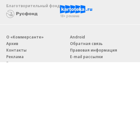
Благотворительный фонд
18+ реклама
О «Коммерсанте»
Android
Архив
Обратная связь
Контакты
Правовая информация
Реклама
E-mail рассылки
Вакансии
18+
© АО «Коммерсантъ». 127006, Москва, Оружейный переулок д. 41,
тел. +7 (495) 797-69-70.
Сетевое издание «Коммерсантъ» (доменное имя сайта:
kommersant.ru) зарегистрировано Федеральной службой
по надзору в сфере связи, информационных технологий и массовых
коммуникаций (Роскомнадзор), регистрационный номер и дата
принятия решения о регистрации: серия
Эл № ФС77-76922
от 11 октября 2019 г.