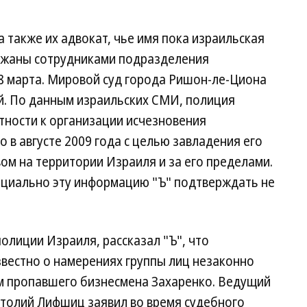
 также их адвокат, чье имя пока израильская
ржаны сотрудниками подразделения
8 марта. Мировой суд города Ришон-ле-Циона
й. По данным израильских СМИ, полиция
тности к организации исчезновения
 в августе 2009 года с целью завладения его
м на территории Израиля и за его пределами.
ициально эту информацию "Ъ" подтверждать не
полиции Израиля, рассказал "Ъ", что
звестно о намерениях группы лиц незаконно
м пропавшего бизнесмена Захаренко. Ведущий
толий Лифшиц заявил во время судебного