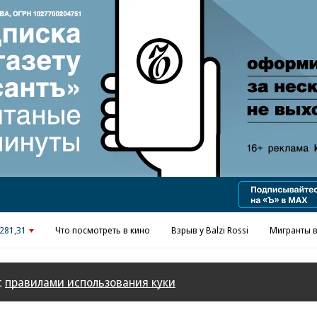
Реклама в «Ъ» www.kommersant.ru/ad
281,31
Что посмотреть в кино
Взрыв у Balzi Rossi
Мигранты в
с
правилами использования куки