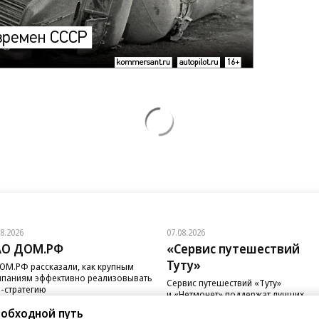
08.2026
07.08.2026
АО ДОМ.РФ
«Сервис путешествий
Туту»
ОМ.РФ рассказали, как крупным
паниям эффективно реализовывать
Сервис путешествий «Туту»
-стратегию
и «Нетмонет» поддержат лучших
сотрудников российских отелей
 обходной путь