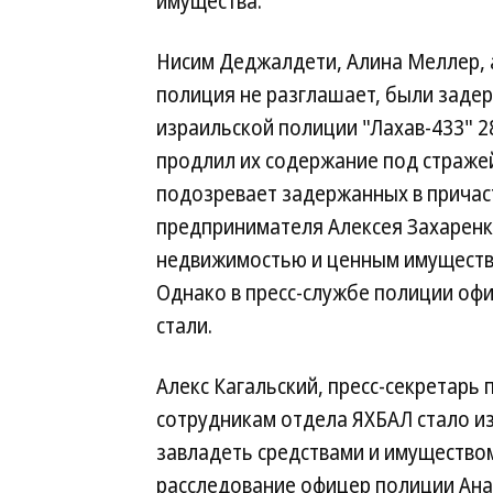
имущества.
Нисим Деджалдети, Алина Меллер, а
полиция не разглашает, были заде
израильской полиции "Лахав-433" 2
продлил их содержание под страже
подозревает задержанных в причас
предпринимателя Алексея Захаренко
недвижимостью и ценным имущество
Однако в пресс-службе полиции оф
стали.
Алекс Кагальский, пресс-секретарь 
сотрудникам отдела ЯХБАЛ стало и
завладеть средствами и имущество
расследование офицер полиции Ана