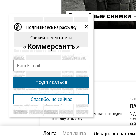
Подпишитесь на рассылку
Свежий номер газеты
Коммерсантъ
ПОДПИСАТЬСЯ
Новости компаний
Все
Спасибо, не сейчас
07.08.2026
07.
STONE
П
Бизнес-центр STONE Римская возведен
В Д
в полную высоту
ком
ESG
Лента
Моя лента
Лекарства нашли