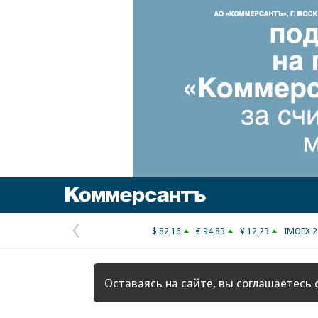
Коммерсантъ
$ 82,16
€ 94,83
¥ 12,23
IMOEX 2
Предыдущая
страница
Оставаясь на сайте, вы соглашаетесь 