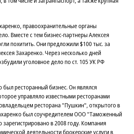
в том числе и загранпаспорт, а также крупная
харенко, правоохранительные органы
ло. Вместе с тем бизнес-партнеры Алексея
гли похитить. Они предложили $100 тыс. за
ксея Захаренко. Через несколько дней
збудили уголовное дело по ст. 105 УК РФ
о был ресторанный бизнес. Он являлся
оторое управляло известными ресторанами
 совладельцем ресторана "Пушкин", открытого в
 Захаренко был соучредителем ООО "Таможенный
 зарегистрировано в 2008 году. Компания
мической деятельности брокерские услуги в