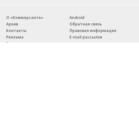
О «Коммерсанте»
Android
Архив
Обратная связь
Контакты
Правовая информация
Реклама
E-mail рассылки
Вакансии
18+
© АО «Коммерсантъ». 127006, Москва, Оружейный переулок д. 41,
тел. +7 (495) 797-69-70.
Сетевое издание «Коммерсантъ» (доменное имя сайта:
kommersant.ru) зарегистрировано Федеральной службой
по надзору в сфере связи, информационных технологий и массовых
коммуникаций (Роскомнадзор), регистрационный номер и дата
принятия решения о регистрации: серия
Эл № ФС77-76922
от 11 октября 2019 г.
Партнерские проекты/материалы, новости компаний, материалы
с пометкой «Промо» и «Официальное сообщение» опубликованы