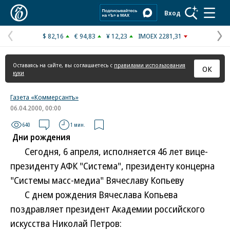
Коммерсантъ
Вход
$ 82,16
€ 94,83
¥ 12,23
IMOEX 2281,31
Предыдущая
С
страница
с
Оставаясь на сайте, вы соглашаетесь с
правилами использования
ОК
куки
Газета «Коммерсантъ»
06.04.2000, 00:00
640
1 мин.
Дни рождения
Сегодня, 6 апреля, исполняется 46 лет вице-
президенту АФК "Система", президенту концерна
"Системы масс-медиа" Вячеславу Копьеву
С днем рождения Вячеслава Копьева
поздравляет президент Академии российского
искусства Николай Петров: