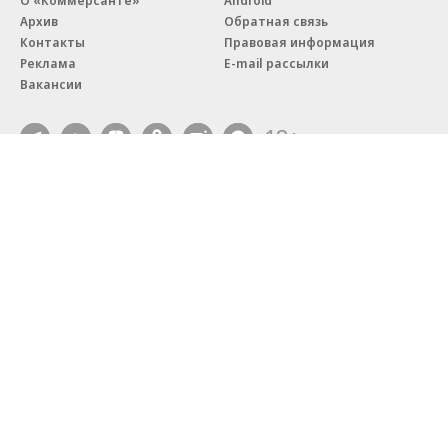
Архив
Обратная связь
Контакты
Правовая информация
Реклама
E-mail рассылки
Вакансии
18+
© АО «Коммерсантъ». 127006, Москва, Оружейный переулок д. 41,
тел. +7 (495) 797-69-70.
Сетевое издание «Коммерсантъ» (доменное имя сайта:
kommersant.ru) зарегистрировано Федеральной службой
по надзору в сфере связи, информационных технологий и массовых
коммуникаций (Роскомнадзор), регистрационный номер и дата
принятия решения о регистрации: серия
Эл № ФС77-76922
от 11 октября 2019 г.
Партнерские проекты/материалы, новости компаний, материалы
с пометкой «Промо» и «Официальное сообщение» опубликованы
на коммерческой основе.
На kommersant.ru применяются рекомендательные технологии.
Подробнее