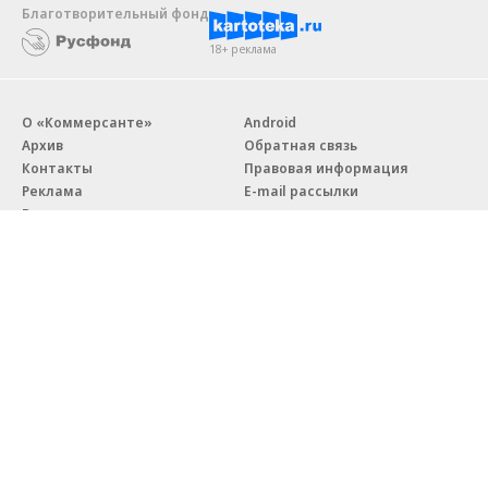
Благотворительный фонд
18+ реклама
О «Коммерсанте»
Android
Архив
Обратная связь
Контакты
Правовая информация
Реклама
E-mail рассылки
Вакансии
18+
© АО «Коммерсантъ». 127006, Москва, Оружейный переулок д. 41,
тел. +7 (495) 797-69-70.
Сетевое издание «Коммерсантъ» (доменное имя сайта:
kommersant.ru) зарегистрировано Федеральной службой
по надзору в сфере связи, информационных технологий и массовых
коммуникаций (Роскомнадзор), регистрационный номер и дата
принятия решения о регистрации: серия
Эл № ФС77-76922
от 11 октября 2019 г.