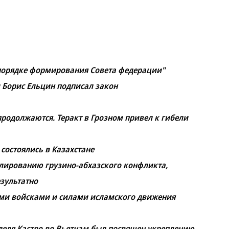
 порядке формирования Совета федерации"
 Борис Ельцин подписал закон
родолжаются. Теракт в Грозном привел к гибели
состоялись в Казахстане
улированию грузино-абхазского конфликта,
зультатно
ыми войсками и силами исламского движения
деля Кастро во Вьетнам был посвящен укреплению