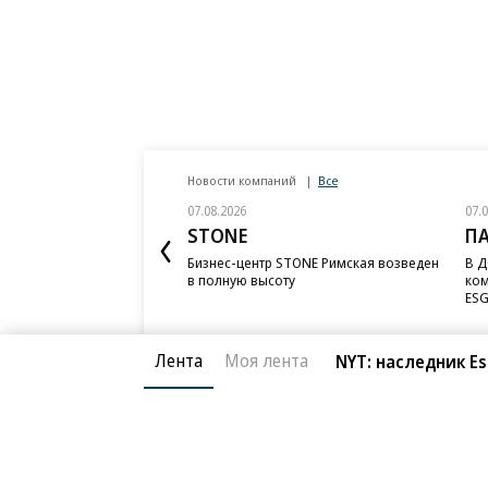
Новости компаний
Все
07.08.2026
07.
STONE
П
Бизнес-центр STONE Римская возведен
В Д
в полную высоту
ком
ESG
Лента
Моя лента
NYT: наследник E
Благотворительный фонд
О «Коммер
Архив