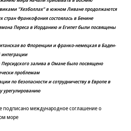
ержанию мира начали прибывать в Боснию
евиками "Хезболлах" в южном Ливане продолжаются
 стран Франкофония состоялась в Бенине
мона Переса в Иорданию и Египет были посвящены
итанская во Флоренции и франко-немецкая в Баден-
 интеграции
в Персидского залива в Омане было посвящено
ически проблемам
ии по безопасности и сотрудничеству в Европе в
у урегулированию
 подписано международное соглашение о
ом море