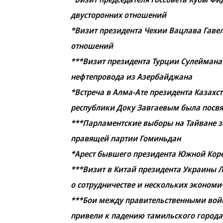
двусторонних отношений
*Визит президента Чехии Вацлава Гаве
отношений
***Визит президента Турции Сулеймана
нефтепровода из Азербайджана
*Встреча в Алма-Ате президента Казахс
республики Доку Завгаевым была посв
***Парламентские выборы на Тайване 
правящей партии Гоминьдан
*Арест бывшего президента Южной Кореи 
***Визит в Китай президента Украины
о сотрудничестве и нескольких эконом
***Бои между правительственными вой
привели к падению тамильского город