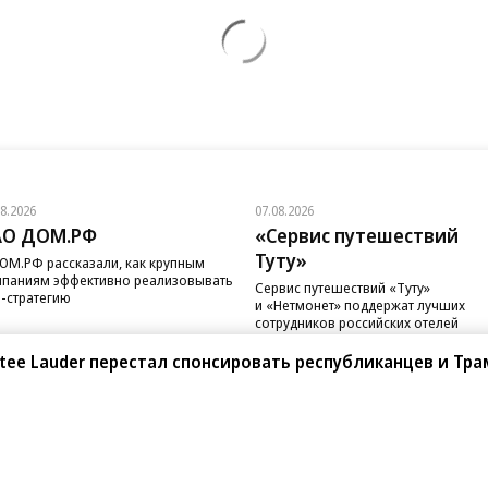
08.2026
07.08.2026
АО ДОМ.РФ
«Сервис путешествий
Туту»
ОМ.РФ рассказали, как крупным
паниям эффективно реализовывать
Сервис путешествий «Туту»
-стратегию
и «Нетмонет» поддержат лучших
сотрудников российских отелей
stee Lauder перестал спонсировать республиканцев и Тра
санте»
Реклама
Обратная связь
Вакансии
Правовая информация