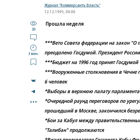
Журнал "Коммерсантъ Власть"
12.12.1995, 00:00
Прошла неделя
30
***Вето Совета федерации на закон "О
преодолено Госдумой. Президент России
3 мин.
***Бюджет на 1996 год принят Госдумой
***Вооруженные столкновения в Чечне п
6 человек
*Выборы в верхнюю палату парламента 
...
*Очередной раунд переговоров по урег
прошедший в Москве, закончился безре
*Бои за Кабул между правительственн
"Талибан" продолжаются
*Визит председателя Госсовета Кубы Фи