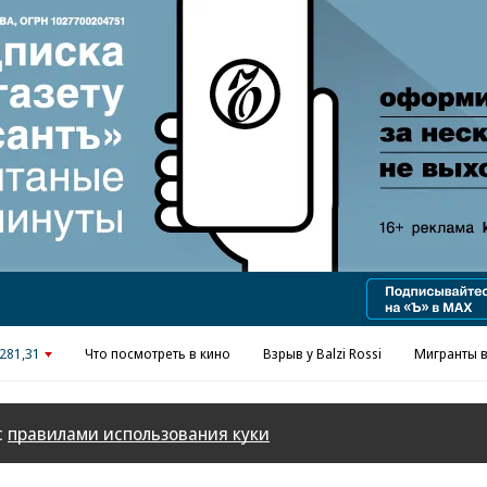
281,31
Что посмотреть в кино
Взрыв у Balzi Rossi
Мигранты в
с
правилами использования куки