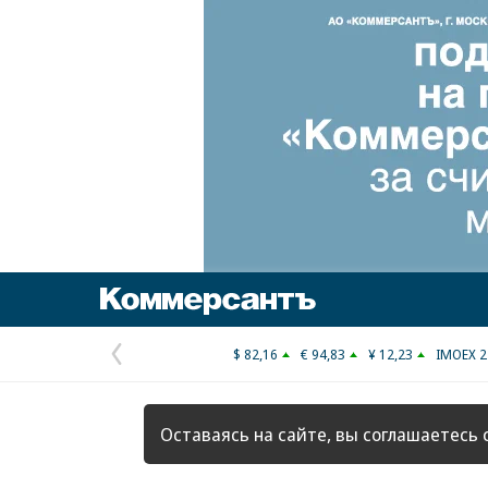
Коммерсантъ
$ 82,16
€ 94,83
¥ 12,23
IMOEX 2
Предыдущая
страница
Оставаясь на сайте, вы соглашаетесь 