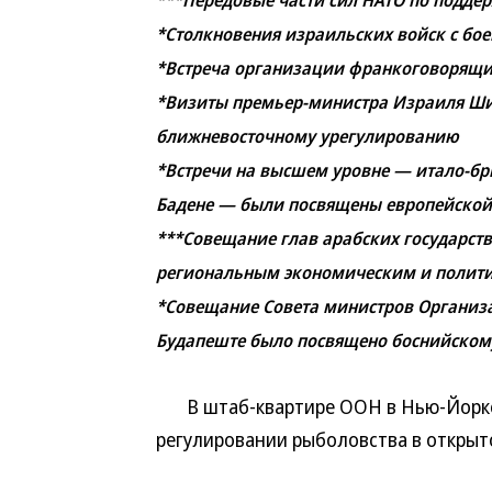
***Передовые части сил НАТО по подд
*Столкновения израильских войск с бо
*Встреча организации франкоговорящих
*Визиты премьер-министра Израиля Ши
ближневосточному урегулированию
*Встречи на высшем уровне — итало-бр
Бадене — были посвящены европейской
***Совещание глав арабских государст
региональным экономическим и полит
*Совещание Совета министров Организац
Будапеште было посвящено боснийском
В штаб-квартире ООН в Нью-Йорке
регулировании рыболовства в открыт