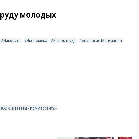
труду молодых
Накопить
Экономика
Рынок труда
Анастасия Мануйлова
Архив газеты «Коммерсантъ»