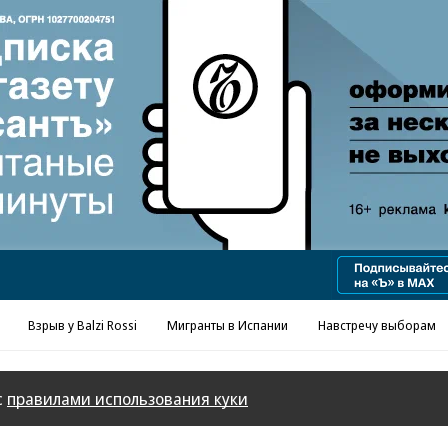
Реклама в «Ъ» www.kommersant.ru/ad
Взрыв у Balzi Rossi
Мигранты в Испании
Навстречу выборам
с
правилами использования куки