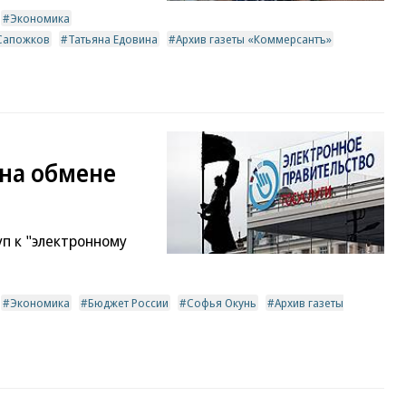
Экономика
Сапожков
Татьяна Едовина
Архив газеты «Коммерсантъ»
на обмене
п к "электронному
Экономика
Бюджет России
Софья Окунь
Архив газеты