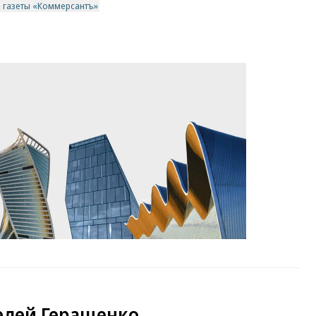
в газеты «Коммерсантъ»
елей Геращенко