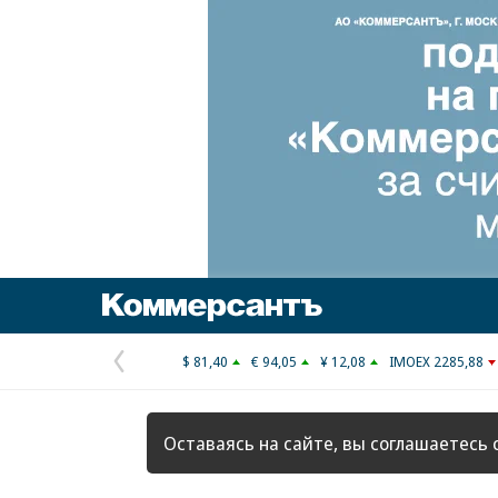
Коммерсантъ
$ 81,40
€ 94,05
¥ 12,08
IMOEX 2285,88
Предыдущая
страница
Оставаясь на сайте, вы соглашаетесь 