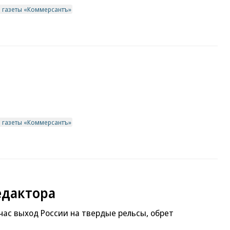
в газеты «Коммерсантъ»
в газеты «Коммерсантъ»
едактора
час выход России на твердые рельсы, обрет