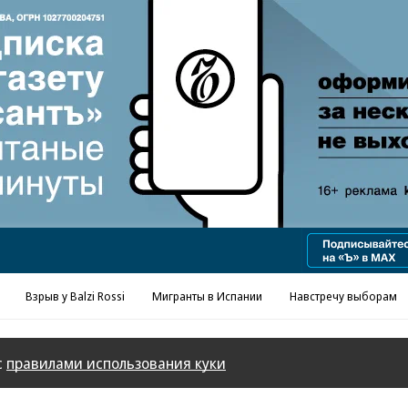
Реклама в «Ъ» www.kommersant.ru/ad
Взрыв у Balzi Rossi
Мигранты в Испании
Навстречу выборам
с
правилами использования куки