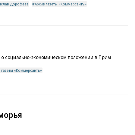
ислав Дорофеев
Архив газеты «Коммерсантъ»
 о социально-экономическом положении в Прим
в газеты «Коммерсантъ»
иморья