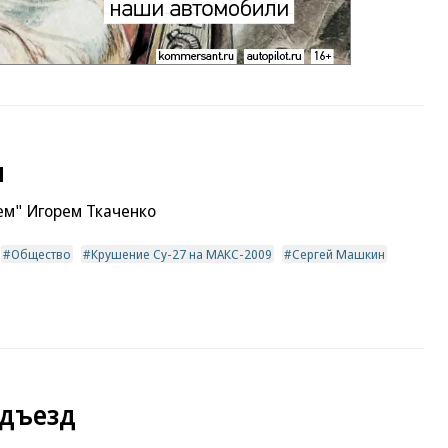
и
ем" Игорем Ткаченко
Общество
Крушение Су-27 на МАКС-2009
Сергей Машкин
одъезд