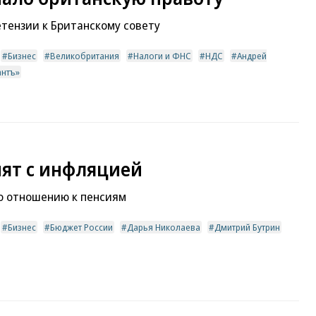
тензии к Британскому совету
Бизнес
Великобритания
Налоги и ФНС
НДС
Андрей
антъ»
ят с инфляцией
по отношению к пенсиям
Бизнес
Бюджет России
Дарья Николаева
Дмитрий Бутрин