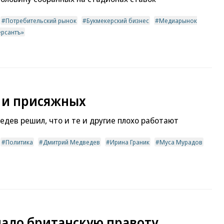
Потребительский рынок
Букмекерский бизнес
Медиарынок
ерсантъ»
ы и присяжных
дев решил, что и те и другие плохо работают
Политика
Дмитрий Медведев
Ирина Граник
Муса Мурадов
нало британскую правоту