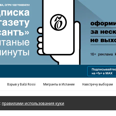
Реклама в «Ъ» www.kommersant.ru/ad
Взрыв у Balzi Rossi
Мигранты в Испании
Навстречу выборам
с
правилами использования куки