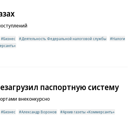
азах
поступлений
Бизнес
Деятельность Федеральной налоговой службы
Налоги
ерсантъ»
езагрузил паспортную систему
портами внеконкурсно
Бизнес
Александр Воронов
Архив газеты «Коммерсантъ»