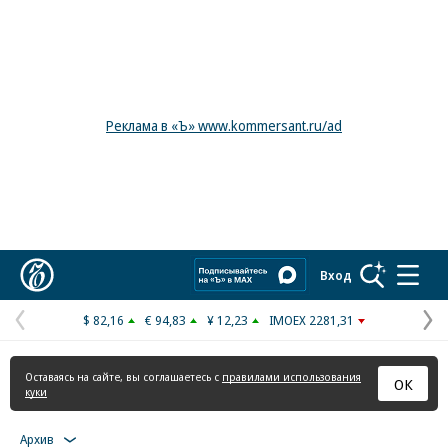
Реклама в «Ъ» www.kommersant.ru/ad
Коммерсантъ
Вход
$ 82,16
€ 94,83
¥ 12,23
IMOEX 2281,31
Предыдущая
С
страница
с
Оставаясь на сайте, вы соглашаетесь с
правилами использования
ОК
куки
Архив