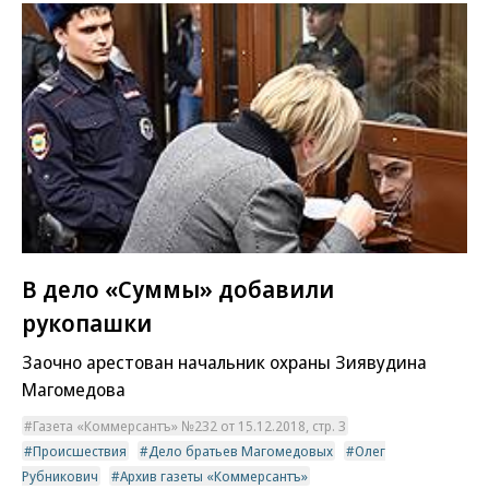
В дело «Суммы» добавили
рукопашки
Заочно арестован начальник охраны Зиявудина
Магомедова
Газета «Коммерсантъ» №232 от 15.12.2018, стр. 3
Происшествия
Дело братьев Магомедовых
Олег
Рубникович
Архив газеты «Коммерсантъ»