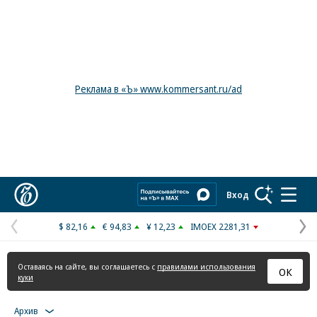
Реклама в «Ъ» www.kommersant.ru/ad
Коммерсантъ
Вход
$ 82,16
€ 94,83
¥ 12,23
IMOEX 2281,31
Предыдущая
С
страница
с
Оставаясь на сайте, вы соглашаетесь с
правилами использования
ОК
куки
Архив