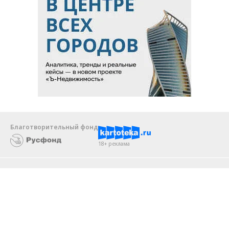
Благотворительный фонд
18+ реклама
О «Коммерсанте»
Android
Архив
Обратная связь
Контакты
Правовая информация
Реклама
E-mail рассылки
Вакансии