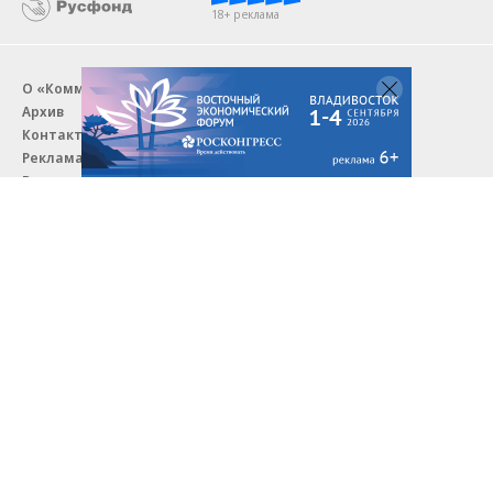
18+ реклама
О «Коммерсанте»
Android
Архив
Обратная связь
Контакты
Правовая информация
Реклама
E-mail рассылки
Вакансии
18+
© АО «Коммерсантъ». 127006, Москва, Оружейный переулок д. 41,
тел. +7 (495) 797-69-70.
Сетевое издание «Коммерсантъ» (доменное имя сайта:
kommersant.ru) зарегистрировано Федеральной службой
по надзору в сфере связи, информационных технологий и массовых
коммуникаций (Роскомнадзор), регистрационный номер и дата
принятия решения о регистрации: серия
Эл № ФС77-76922
от 11 октября 2019 г.
Партнерские проекты/материалы, новости компаний, материалы