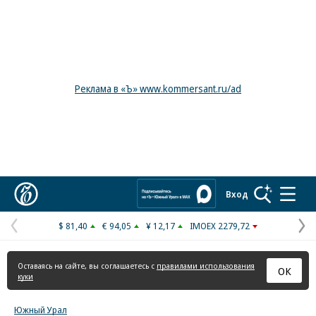
Реклама в «Ъ» www.kommersant.ru/ad
Коммерсантъ
Вход
$ 81,40
€ 94,05
¥ 12,17
IMOEX 2279,72
Предыдущая
С
страница
с
Оставаясь на сайте, вы соглашаетесь с
правилами использования
ОК
куки
Южный Урал