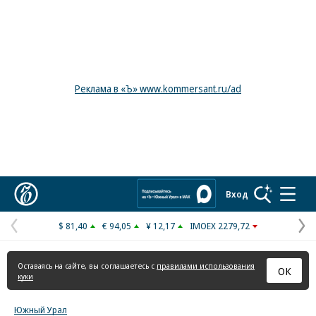
Реклама в «Ъ» www.kommersant.ru/ad
Коммерсантъ
Вход
$ 81,40
€ 94,05
¥ 12,17
IMOEX 2279,72
Предыдущая
С
страница
с
Оставаясь на сайте, вы соглашаетесь с
правилами использования
ОК
куки
Южный Урал