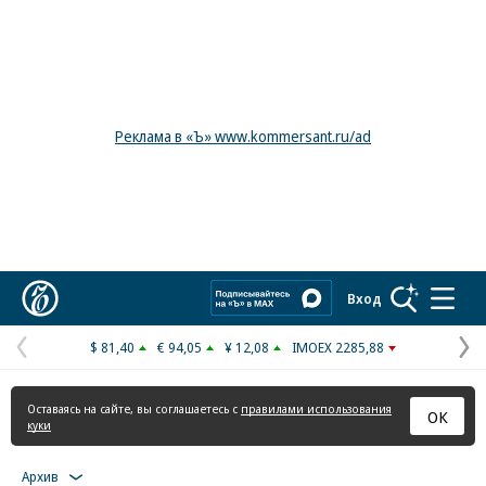
Реклама в «Ъ» www.kommersant.ru/ad
Коммерсантъ
Вход
$ 81,40
€ 94,05
¥ 12,08
IMOEX 2285,88
Предыдущая
С
страница
с
Оставаясь на сайте, вы соглашаетесь с
правилами использования
ОК
куки
Архив