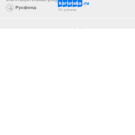
18+ реклама
О «Коммерсанте»
Android
Архив
Обратная связь
Контакты
Правовая информация
Реклама
E-mail рассылки
Вакансии
18+
© АО «Коммерсантъ». 127006, Москва, Оружейный переулок д. 41,
тел. +7 (495) 797-69-70.
Сетевое издание «Коммерсантъ» (доменное имя сайта:
kommersant.ru) зарегистрировано Федеральной службой
по надзору в сфере связи, информационных технологий и массовых
коммуникаций (Роскомнадзор), регистрационный номер и дата
принятия решения о регистрации: серия
Эл № ФС77-76922
от 11 октября 2019 г.