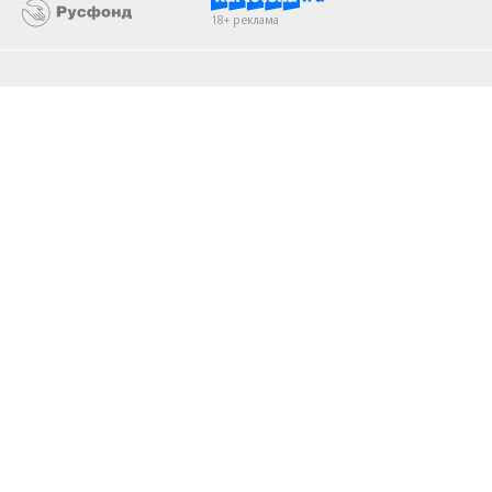
18+ реклама
О «Коммерсанте»
Android
Архив
Обратная связь
Контакты
Правовая информация
Реклама
E-mail рассылки
Вакансии
18+
© АО «Коммерсантъ». 127006, Москва, Оружейный переулок д. 41,
тел. +7 (495) 797-69-70.
Сетевое издание «Коммерсантъ» (доменное имя сайта:
kommersant.ru) зарегистрировано Федеральной службой
по надзору в сфере связи, информационных технологий и массовых
коммуникаций (Роскомнадзор), регистрационный номер и дата
принятия решения о регистрации: серия
Эл № ФС77-76922
от 11 октября 2019 г.
Партнерские проекты/материалы, новости компаний, материалы