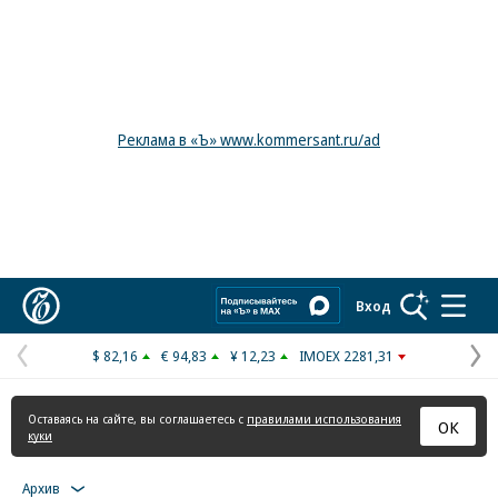
Реклама в «Ъ» www.kommersant.ru/ad
Коммерсантъ
Вход
$ 82,16
€ 94,83
¥ 12,23
IMOEX 2281,31
Предыдущая
С
страница
с
Оставаясь на сайте, вы соглашаетесь с
правилами использования
ОК
куки
Архив