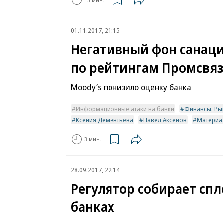
15 мин.
01.11.2017, 21:15
Негативный фон санац
по рейтингам Промсвя
Moody’s понизило оценку банка
Информационные атаки на банки
Финансы. Ры
Ксения Дементьева
Павел Аксенов
Материа
3 мин.
28.09.2017, 22:14
Регулятор собирает спл
банках