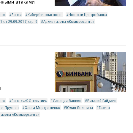
нными атаками
нок
Банки
Кибербезопасность
Новости Центробанка
от 29.09.2017, стр. 9
Архив газеты «Коммерсантъ»
и
и
нок
Банк «ФК Открытие»
Санация банков
Виталий Гайдаев
ег Трутнев
Ольга Мордюшенко
Юлия Локшина
Газета
 газеты «Коммерсантъ»