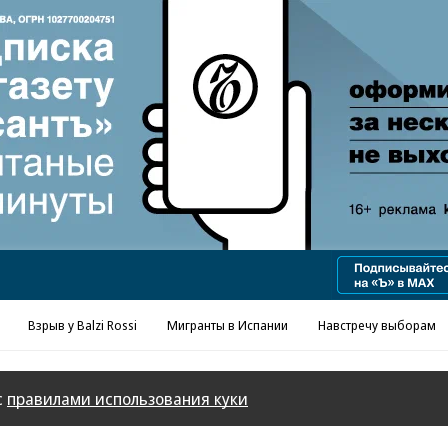
Реклама в «Ъ» www.kommersant.ru/ad
Взрыв у Balzi Rossi
Мигранты в Испании
Навстречу выборам
с
правилами использования куки