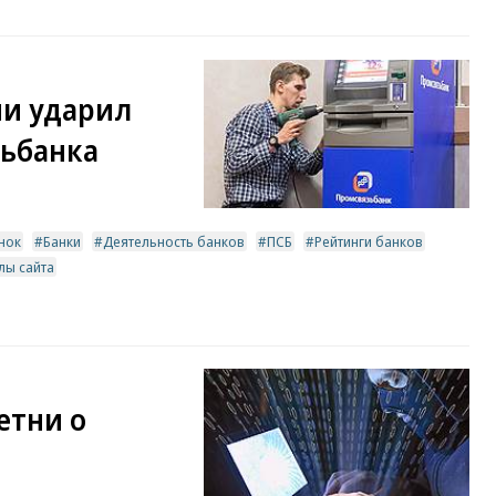
ии ударил
зьбанка
нок
Банки
Деятельность банков
ПСБ
Рейтинги банков
лы сайта
етни о