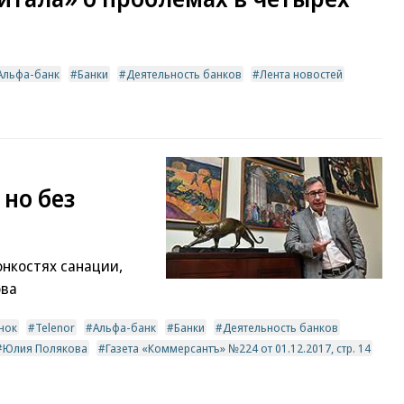
Альфа-банк
Банки
Деятельность банков
Лента новостей
 но без
онкостях санации,
ова
нок
Telenor
Альфа-банк
Банки
Деятельность банков
Юлия Полякова
Газета «Коммерсантъ» №224 от 01.12.2017, стр. 14