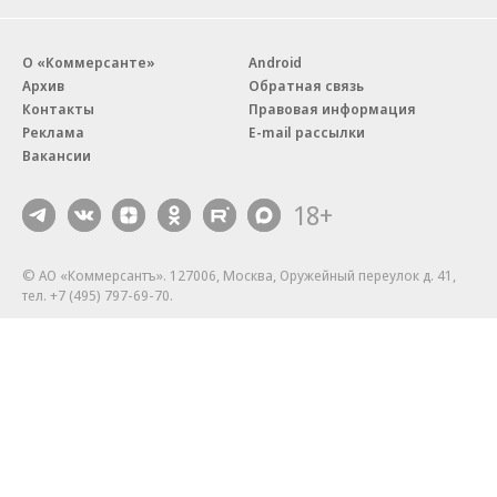
О «Коммерсанте»
Android
Архив
Обратная связь
Контакты
Правовая информация
Реклама
E-mail рассылки
Вакансии
18+
© АО «Коммерсантъ». 127006, Москва, Оружейный переулок д. 41,
тел. +7 (495) 797-69-70.
Сетевое издание «Коммерсантъ» (доменное имя сайта:
kommersant.ru) зарегистрировано Федеральной службой
по надзору в сфере связи, информационных технологий и массовых
коммуникаций (Роскомнадзор), регистрационный номер и дата
принятия решения о регистрации: серия
Эл № ФС77-76922
от 11 октября 2019 г.
Партнерские проекты/материалы, новости компаний, материалы
с пометкой «Промо» и «Официальное сообщение» опубликованы