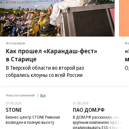
Фотогалерея
Фо
Как прошел «Карандаш-фест»
«
в Старице
м
В Тверской области во второй раз
О
собрались клоуны со всей России
Новости компаний
Все
07.08.2026
07.08.2026
STONE
ПАО ДОМ.РФ
Бизнес-центр STONE Римская
В ДОМ.РФ рассказали, как
возведен в полную высоту
крупным компаниям эффектив
реализовывать ESG-стратегию