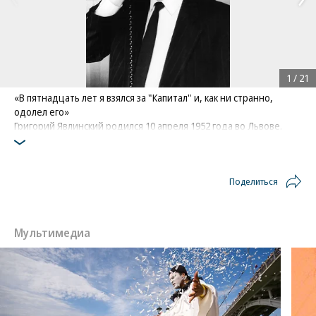
1
/
21
«В пятнадцать лет я взялся за "Капитал" и, как ни странно,
одолел его»
Григорий Явлинский родился 10 апреля 1952 года во Львове.
Окончил экономический факультет Московского института
народного хозяйства им. Плеханова. В 1982 году стал
заведующим сектора отдела общих проблем труда НИИ труда.
Поделиться
Явлинский уже тогда предлагал реформировать экономику
страны. Его доклад по этому вопросу вышел под грифом «Для
служебного пользования». Как рассказывал сам политик,
черновики и рукописи практически сразу изъяли, а его
Мультимедиа
регулярно вызывали в первый отдел института
(подразделение, входившее в систему КГБ)
Фото: Юрий Феклистов / Фотоархив журнала «Огонёк» /
Коммерсантъ