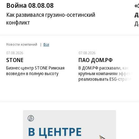
Война 08.08.08
«
д
Как развивался грузино-осетинский
конфликт
Д
Новости компаний
Все
07.08.2026
07.08.2026
STONE
ПАО ДОМ.РФ
Бизнес-центр STONE Римская
В ДОМ.РФ рассказали, как
возведен в полную высоту
крупным компаниям эффектив
реализовывать ESG-стратегию