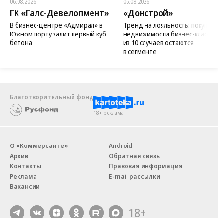
06.08.2026
06.08.2026
ГК «Галс-Девелопмент»
«Донстрой»
В бизнес-центре «Адмирал» в
Тренд на лояльность: покупат
Южном порту залит первый куб
недвижимости бизнес-класса в
бетона
из 10 случаев остаются
в сегменте
Благотворительный фонд
18+ реклама
О «Коммерсанте»
Android
Архив
Обратная связь
Контакты
Правовая информация
Реклама
E-mail рассылки
Вакансии
18+