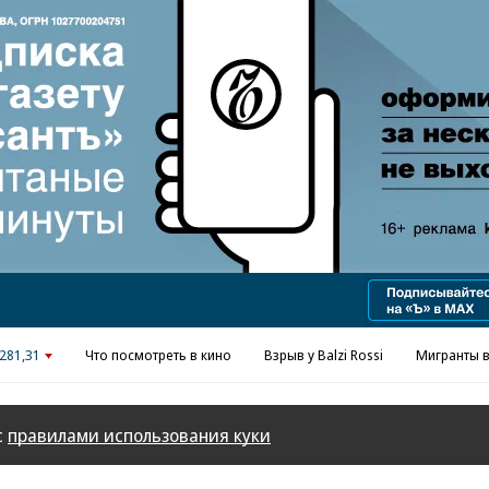
281,31
Что посмотреть в кино
Взрыв у Balzi Rossi
Мигранты в
с
правилами использования куки