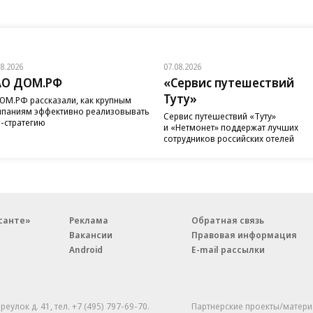
08.2026
07.08.2026
АО ДОМ.РФ
«Сервис путешествий
Туту»
ОМ.РФ рассказали, как крупным
паниям эффективно реализовывать
Сервис путешествий «Туту»
-стратегию
и «Нетмонет» поддержат лучших
сотрудников российских отелей
санте»
Реклама
Обратная связь
Вакансии
Правовая информация
Android
E-mail рассылки
реулок д. 41,
тел. +7 (495) 797-69-70.
Партнерские проекты/матери