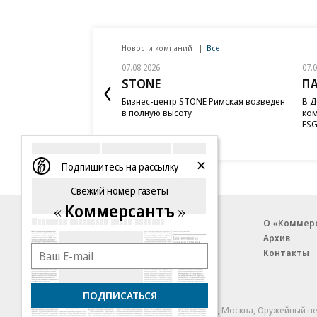
Новости компаний
Все
07.08.2026
07.
STONE
П
Бизнес-центр STONE Римская возведен
В Д
в полную высоту
ком
ESG
Подпишитесь на рассылку
Свежий номер газеты
Коммерсантъ
Благотворительный фонд
О «Коммер
Архив
Контакты
18+ реклама
ПОДПИСАТЬСЯ
© АО «Коммерсантъ». 127006, Москва, Оружейный пе