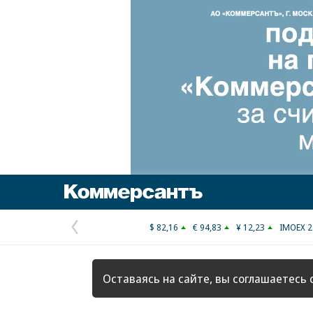
Коммерсантъ
$ 82,16
€ 94,83
¥ 12,23
IMOEX 2
Предыдущая
страница
Оставаясь на сайте, вы соглашаетесь 