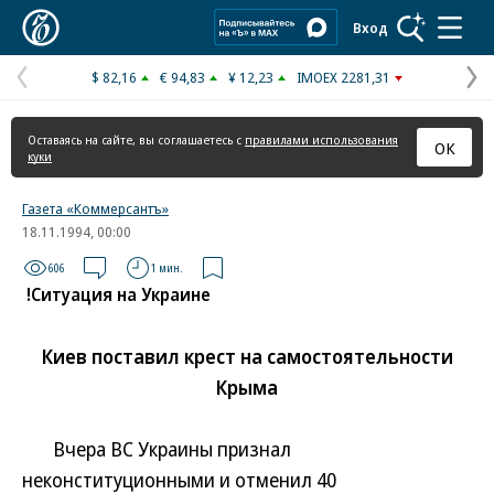
Коммерсантъ
Вход
$ 82,16
€ 94,83
¥ 12,23
IMOEX 2281,31
Предыдущая
С
страница
с
Оставаясь на сайте, вы соглашаетесь с
правилами использования
ОК
куки
Газета «Коммерсантъ»
18.11.1994, 00:00
606
1 мин.
!Ситуация на Украине
Киев поставил крест на самостоятельности
Крыма
Вчера ВС Украины признал
неконституционными и отменил 40