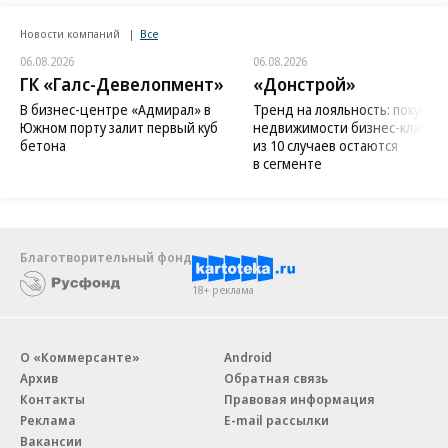
Новости компаний
Все
06.08.2026
06.08.2026
ГК «Галс-Девелопмент»
«Донстрой»
В бизнес-центре «Адмирал» в
Тренд на лояльность: покупат
Южном порту залит первый куб
недвижимости бизнес-класса в
бетона
из 10 случаев остаются
в сегменте
Благотворительный фонд
18+ реклама
О «Коммерсанте»
Android
Архив
Обратная связь
Контакты
Правовая информация
Реклама
E-mail рассылки
Вакансии