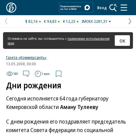
Коммерсантъ
Вход
$ 82,16
€ 94,83
¥ 12,23
IMOEX 2281,31
Предыдущая
С
страница
с
Оставаясь на сайте, вы соглашаетесь с
правилами использования
ОК
куки
Газета «Коммерсантъ»
13.05.2008, 00:00
189
1 мин.
Дни рождения
Сегодня исполняется 64 года губернатору
Кемеровской области
Аману Тулееву
С днем рождения его поздравляет председатель
комитета Совета федерации по социальной