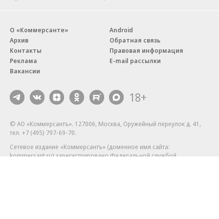
О «Коммерсанте»
Android
Архив
Обратная связь
Контакты
Правовая информация
Реклама
E-mail рассылки
Вакансии
18+
© АО «Коммерсантъ». 127006, Москва, Оружейный переулок д. 41,
тел. +7 (495) 797-69-70.
Сетевое издание «Коммерсантъ» (доменное имя сайта:
kommersant.ru) зарегистрировано Федеральной службой
по надзору в сфере связи, информационных технологий и массовых
коммуникаций (Роскомнадзор), регистрационный номер и дата
принятия решения о регистрации: серия
Эл № ФС77-76922
от 11 октября 2019 г.
Партнерские проекты/материалы, новости компаний, материалы
с пометкой «Промо» и «Официальное сообщение» опубликованы