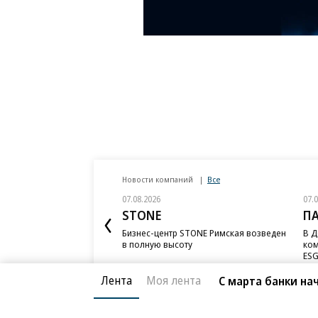
Новости компаний
Все
07.08.2026
07.
STONE
П
Бизнес-центр STONE Римская возведен
В Д
в полную высоту
ком
ESG
Лента
Моя лента
С марта банки на