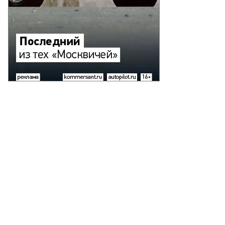
есс-
ужба
Б.РФ