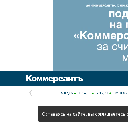
Коммерсантъ
$ 82,16
€ 94,83
¥ 12,23
IMOEX 2
Предыдущая
страница
Оставаясь на сайте, вы соглашаетесь 