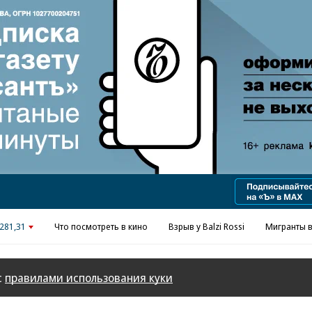
Реклама в «Ъ» www.kommersant.ru/ad
281,31
Что посмотреть в кино
Взрыв у Balzi Rossi
Мигранты в
с
правилами использования куки