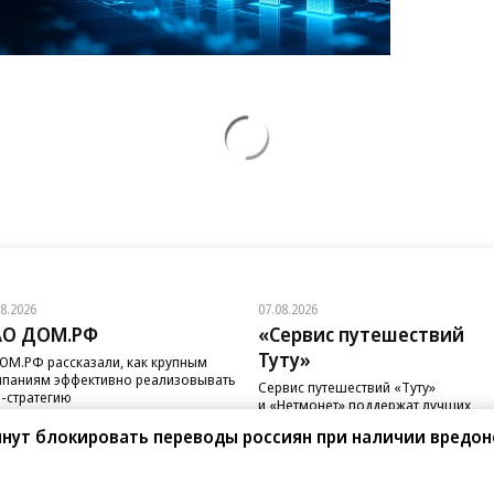
08.2026
07.08.2026
АО ДОМ.РФ
«Сервис путешествий
Туту»
ОМ.РФ рассказали, как крупным
паниям эффективно реализовывать
Сервис путешествий «Туту»
-стратегию
и «Нетмонет» поддержат лучших
сотрудников российских отелей
чнут блокировать переводы россиян при наличии вредо