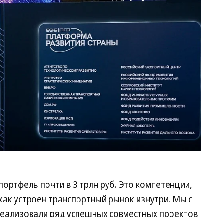
пр
сл
ВЭ
портфель почти в 3 трлн руб. Это компетенции,
 как устроен транспортный рынок изнутри. Мы с
реализовали ряд успешных совместных проектов