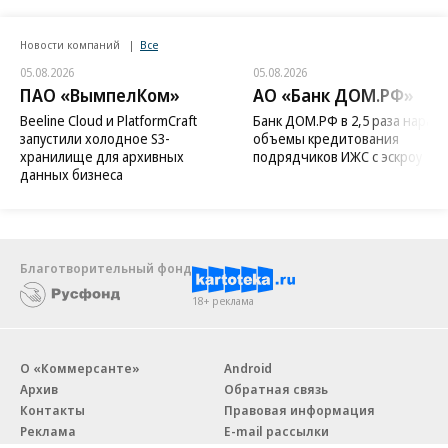
Новости компаний
Все
05.08.2026
05.08.2026
ПАО «ВымпелКом»
АО «Банк ДОМ.РФ»
Beeline Cloud и PlatformCraft
Банк ДОМ.РФ в 2,5 раза нараст
запустили холодное S3-
объемы кредитования
хранилище для архивных
подрядчиков ИЖС с эскроу
данных бизнеса
Благотворительный фонд
18+ реклама
О «Коммерсанте»
Android
Архив
Обратная связь
Контакты
Правовая информация
Реклама
E-mail рассылки