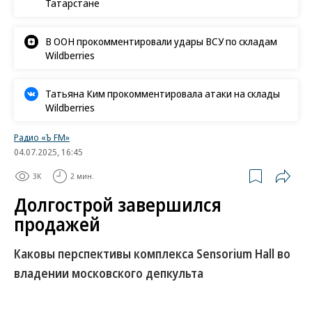
Татарстане
В ООН прокомментировали удары ВСУ по складам
Wildberries
Татьяна Ким прокомментировала атаки на склады
Wildberries
Радио «Ъ FM»
04.07.2025, 16:45
3K
2 мин.
Долгострой завершился
продажей
Каковы перспективы комплекса Sensorium Hall во
владении московского депкульта
Власти столицы выкупили у Михаила Прохорова