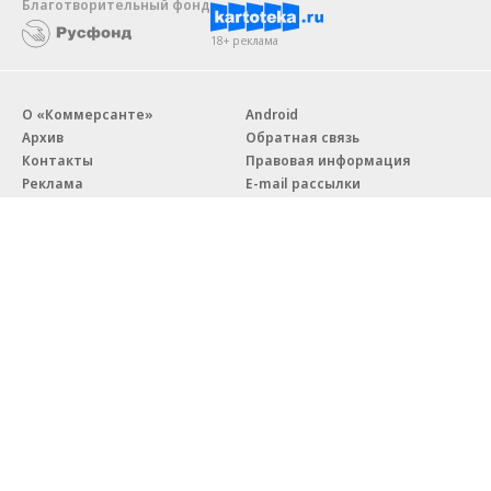
Благотворительный фонд
18+ реклама
О «Коммерсанте»
Android
Архив
Обратная связь
Контакты
Правовая информация
Реклама
E-mail рассылки
Вакансии
18+
© АО «Коммерсантъ». 127006, Москва, Оружейный переулок д. 41,
тел. +7 (495) 797-69-70.
Сетевое издание «Коммерсантъ» (доменное имя сайта:
kommersant.ru) зарегистрировано Федеральной службой
по надзору в сфере связи, информационных технологий и массовых
коммуникаций (Роскомнадзор), регистрационный номер и дата
принятия решения о регистрации: серия
Эл № ФС77-76922
от 11 октября 2019 г.