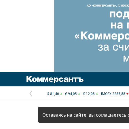
Коммерсантъ
$ 81,40
€ 94,05
¥ 12,08
IMOEX 2285,88
Предыдущая
страница
Оставаясь на сайте, вы соглашаетесь 