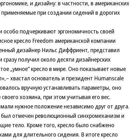
гономике, и дизайну: в частности, в американских
 применяемые при создании сидений в дорогих
и особо подчеркивают эргономичность своей
исное кресло Freedom американской компании
ленный дизайнер Нильс Диффриент, представил
 и сразу получил около десяти дизайнерских
стое „умное” кресло в мире. Оно показывает новые
л»,– хвастал основатель и президент Humanscale
бовалось вручную устанавливать параметры, оно
воего хозяина, при этом учитывая его вес.
имали нужное положение независимо друг от друга.
й был отмечен революционный синхромеханизм и
ие тело. Кроме того, кресло было снабжено
ми для длительного сидения. В итоге кресло