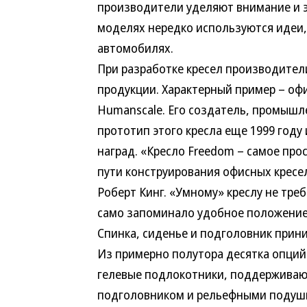
производители уделяют внимание и эр
моделях нередко используются идеи,
автомобилях.
При разработке кресел производител
продукции. Характерный пример – оф
Humanscale. Его создатель, промыш
прототип этого кресла еще 1999 году
наград. «Кресло Freedom – самое про
пути конструирования офисных кресе
Роберт Кинг. «Умному» креслу не тре
само запоминало удобное положение с
Спинка, сиденье и подголовник прин
Из примерно полутора десятка опци
гелевые подлокотники, поддерживающ
подголовником и рельефными подушка