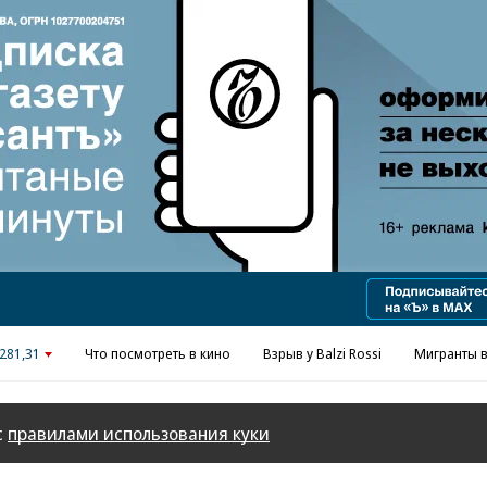
Реклама в «Ъ» www.kommersant.ru/ad
281,31
Что посмотреть в кино
Взрыв у Balzi Rossi
Мигранты в
с
правилами использования куки