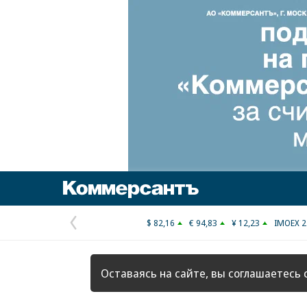
Коммерсантъ
$ 82,16
€ 94,83
¥ 12,23
IMOEX 2
Предыдущая
страница
Оставаясь на сайте, вы соглашаетесь 