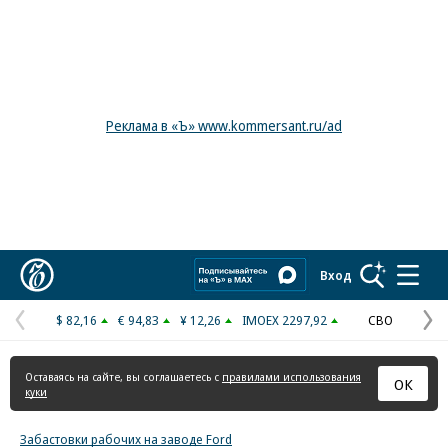
Реклама в «Ъ» www.kommersant.ru/ad
Коммерсантъ
Вход
$ 82,16
€ 94,83
¥ 12,26
IMOEX 2297,92
СВО
Предыдущая
С
страница
с
Оставаясь на сайте, вы соглашаетесь с
правилами использования
ОК
куки
Забастовки рабочих на заводе Ford