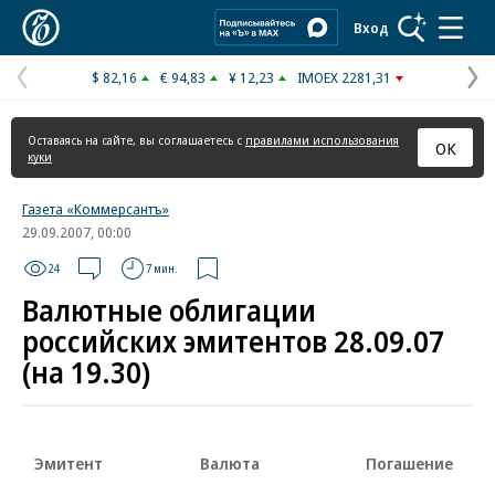
Коммерсантъ
Вход
$ 82,16
€ 94,83
¥ 12,23
IMOEX 2281,31
Предыдущая
С
страница
с
Оставаясь на сайте, вы соглашаетесь с
правилами использования
ОК
куки
Газета «Коммерсантъ»
29.09.2007, 00:00
24
7 мин.
Валютные облигации
российских эмитентов 28.09.07
(на 19.30)
Эмитент
Валюта
Погашение