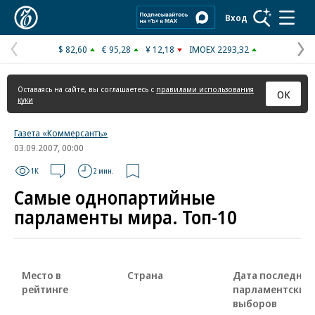
Коммерсантъ
Вход
$ 82,60
€ 95,28
¥ 12,18
IMOEX 2293,32
Предыдущая
С
страница
с
Оставаясь на сайте, вы соглашаетесь с
правилами использования
ОК
куки
Газета «Коммерсантъ»
03.09.2007, 00:00
1K
2 мин.
Самые однопартийные
парламенты мира. Топ-10
Место в
Страна
Дата последних
рейтинге
парламентских
выборов