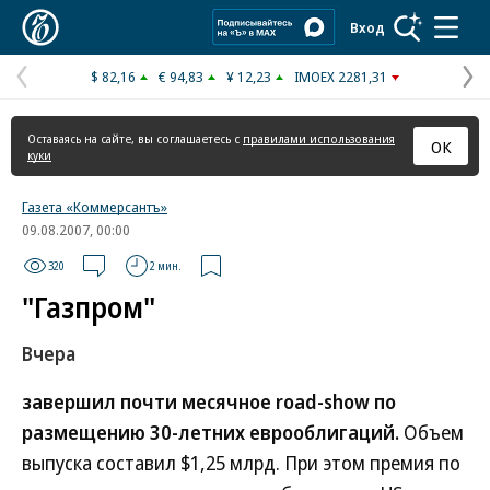
Коммерсантъ
Вход
$ 82,16
€ 94,83
¥ 12,23
IMOEX 2281,31
Предыдущая
С
страница
с
Оставаясь на сайте, вы соглашаетесь с
правилами использования
ОК
куки
Газета «Коммерсантъ»
09.08.2007, 00:00
320
2 мин.
"Газпром"
Вчера
завершил почти месячное road-show по
размещению 30-летних еврооблигаций.
Объем
выпуска составил $1,25 млрд. При этом премия по