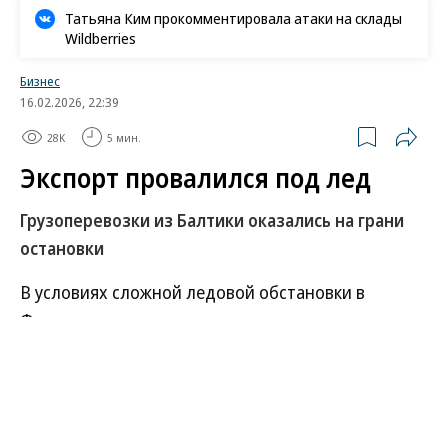
Татьяна Ким прокомментировала атаки на склады
Wildberries
Бизнес
16.02.2026, 22:39
28K
5 мин.
Экспорт провалился под лед
Грузоперевозки из Балтики оказались на грани
остановки
В условиях сложной ледовой обстановки в
Финском заливе грузоотправители столкнулись с
замедлением экспорта на грани полной его
остановки. Одна из причин — ограничения,
введенные капитанами портов на ледовое
плавание при нехватке ледокольной проводки.