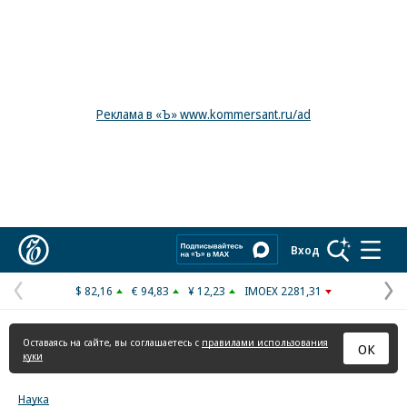
Реклама в «Ъ» www.kommersant.ru/ad
Коммерсантъ
Вход
$ 82,16
€ 94,83
¥ 12,23
IMOEX 2281,31
Предыдущая
С
страница
с
Оставаясь на сайте, вы соглашаетесь с
правилами использования
ОК
куки
Наука