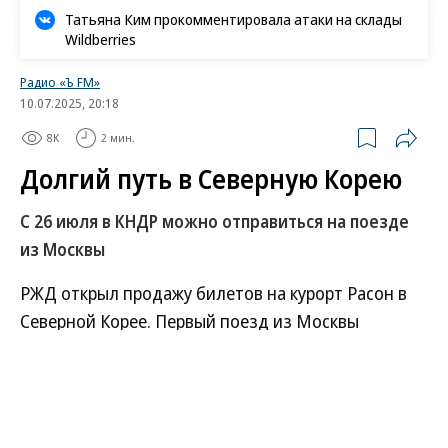
Татьяна Ким прокомментировала атаки на склады
Wildberries
Радио «Ъ FM»
10.07.2025, 20:18
8K
2 мин.
Долгий путь в Северную Корею
С 26 июля в КНДР можно отправиться на поезде
из Москвы
РЖД открыл продажу билетов на курорт Расон в
Северной Корее. Первый поезд из Москвы
отправится уже 26 июля, убедился “Ъ FM”.
Бронирование мест доступно на сайте
перевозчика. Турпакет с билетом на верхней
полке в купе обойдется в 57 тыс. руб., на нижней