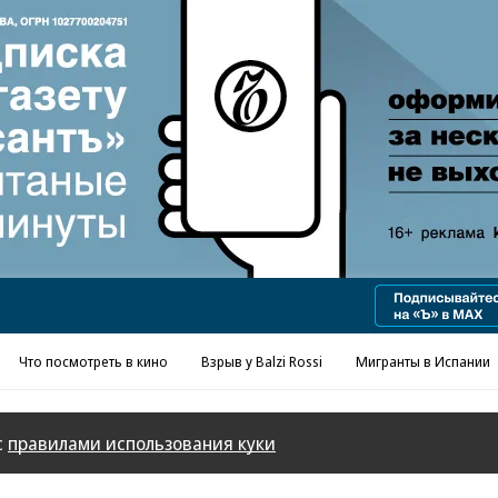
Реклама в «Ъ» www.kommersant.ru/ad
Что посмотреть в кино
Взрыв у Balzi Rossi
Мигранты в Испании
с
правилами использования куки