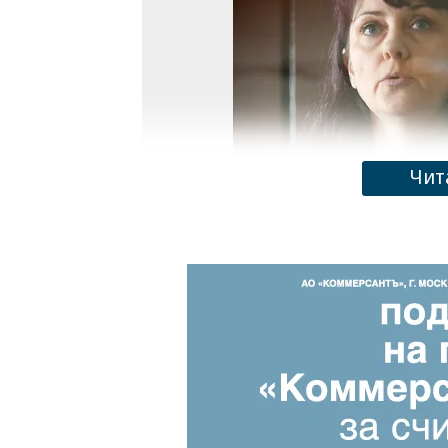
Чит
Наталья Миненкова, отсидевшая 20 месяце
Фото: Сергей Булкин / ТАСС
Доставленная в суд еще в час дня ф