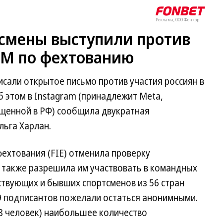
Реклама, ООО Фонкор
смены выступили против
ЧМ по фехтованию
сали открытое письмо против участия россиян в
 этом в Instagram (принадлежит Meta,
ещенной в РФ) сообщила двукратная
льга Харлан.
хтования (FIE) отменила проверку
а также разрешила им участвовать в командных
йствующих и бывших спортсменов из 56 стран
39 подписантов пожелали остаться анонимными.
8 человек) наибольшее количество