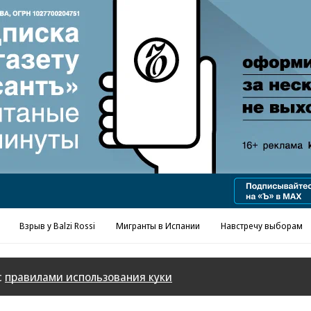
Реклама в «Ъ» www.kommersant.ru/ad
Взрыв у Balzi Rossi
Мигранты в Испании
Навстречу выборам
с
правилами использования куки