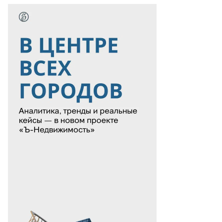
то:
атолий
анов,