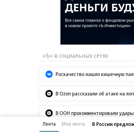
«Ъ» в социальных сетях
Роскачество нашло кишечную пало
В Ozon рассказали об атаке на ло
Лента
Моя лента
В России предло
В ООН прокомментировали удары В