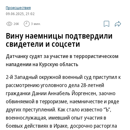
Второй Западный окружной военный суд признал
Происшествия
30-летнюю гражданку России и уроженку
09.06.2025, 21:02
Казахстана Надежду Россинскую виновной в
26K
3 мин.
государственной измене, содействии
Вину наемницы подтвердили
террористической деятельности и публичных
свидетели и соцсети
призывах против безопасности государства
(ст. 205.1, 275, 280.4 УК РФ). По решению суда ей
Датчанку судят за участие в террористическом
назначено 22 года колонии общего режима,
нападении на Курскую область
штраф в размере 320 тыс. руб., двухлетнее
2-й Западный окружной военный суд приступил к
ограничение свободы и трехлетний запрет на
рассмотрению уголовного дела 28-летней
администрирование сайтов.
гражданки Дании Аннабель Йоргенсен, заочно
Надежда Россинская известна под сетевым
обвиняемой в терроризме, наемничестве и ряде
псевдонимом Надин Гейслер. До начала
других преступлений. Как стало известно “Ъ”,
специальной военной операции (СВО) она
военнослужащая, имевший опыт участия в
работала моделью и занималась зоозащитой, а
боевых действиях в Ираке, досрочно расторгла