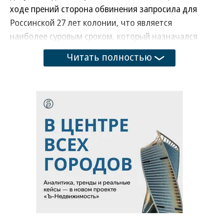
ходе прений сторона обвинения запросила для
Россинской 27 лет колонии, что является
наиболее суровым сроком, который назначался
женщине в истории современной России.
Читать полностью
Развернуть на
Надежда Россинская
Фото: страница Надежды Россинской в vk.com