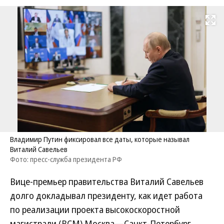
Развернуть на
Владимир Путин фиксировал все даты, которые называл
Виталий Савельев
Фото: пресс-служба президента РФ
Вице-премьер правительства Виталий Савельев
долго докладывал президенту, как идет работа
по реализации проекта высокоскоростной
магистрали (ВСМ) Москва—Санкт-Петербург.