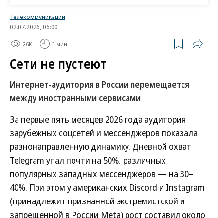
видеохостинга российские локальные
Телекоммуникации
видеоплатформы начали расти, но по охвату
02.07.2026, 06:00
и популярности пока не могут сравниться с
26K
3 мин.
YouTube, добавляет госпожа Петрова.
Сети не пустеют
Интернет-аудитория в России перемещается
По итогам марта 2025 года самыми популярными
между иностранными сервисами
видеохостингами среди российских
пользователей стали «VK Видео» и YouTube: в
За первые пять месяцев 2026 года аудитория
марте 2025 года аудитория «VK Видео»
зарубежных соцсетей и мессенджеров показала
составляла 41,1 млн человек, YouTube — 28,9 млн
разнонаправленную динамику. Дневной охват
человек, у Rutube — 9 млн, оценивал Mediascope.
Telegram упал почти на 50%, различных
Месячная аудитория YouTube в России в 2024 году
популярных западных мессенджеров — на 30–
достигала 95 млн пользователей.
40%. При этом у американских Discord и Instagram
(принадлежит признанной экстремистской и
В «Кинопоиске» сообщили, что на фоне
запрещенной в России Meta) рост составил около