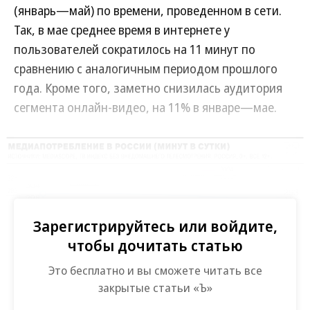
(январь—май) по времени, проведенном в сети.
Так, в мае среднее время в интернете у
пользователей сократилось на 11 минут по
сравнению с аналогичным периодом прошлого
года. Кроме того, заметно снизилась аудитория
сегмента онлайн-видео, на 11% в январе—мае.
Развернуть на
Зарегистрируйтесь или войдите,
чтобы дочитать статью
Это бесплатно и вы сможете читать все
закрытые статьи «Ъ»
Как отмечают в ГК «Родная речь», снижение