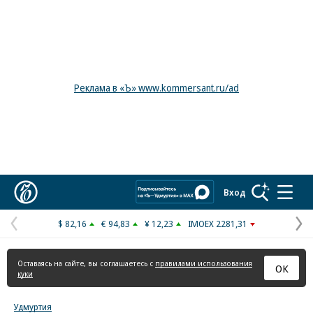
Реклама в «Ъ» www.kommersant.ru/ad
Коммерсантъ
Вход
$ 82,16
€ 94,83
¥ 12,23
IMOEX 2281,31
Предыдущая
С
страница
с
Оставаясь на сайте, вы соглашаетесь с
правилами использования
ОК
куки
Удмуртия