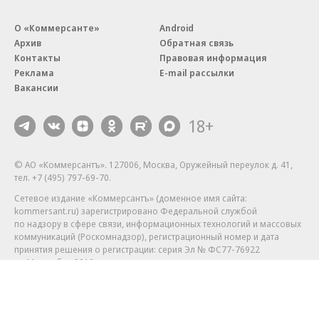
О «Коммерсанте»
Android
Архив
Обратная связь
Контакты
Правовая информация
Реклама
E-mail рассылки
Вакансии
18+
© АО «Коммерсантъ». 127006, Москва, Оружейный переулок д. 41,
тел. +7 (495) 797-69-70.
Сетевое издание «Коммерсантъ» (доменное имя сайта:
kommersant.ru) зарегистрировано Федеральной службой
по надзору в сфере связи, информационных технологий и массовых
коммуникаций (Роскомнадзор), регистрационный номер и дата
принятия решения о регистрации: серия
Эл № ФС77-76922
от 11 октября 2019 г.
Партнерские проекты/материалы, новости компаний, материалы
с пометкой «Промо» и «Официальное сообщение» опубликованы
на коммерческой основе.