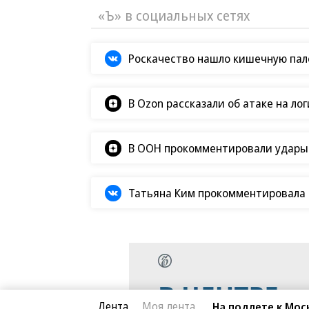
«Ъ» в социальных сетях
Роскачество нашло кишечную пало
В Ozon рассказали об атаке на ло
В ООН прокомментировали удары В
Татьяна Ким прокомментировала а
Лента
Моя лента
На подлете к Мос