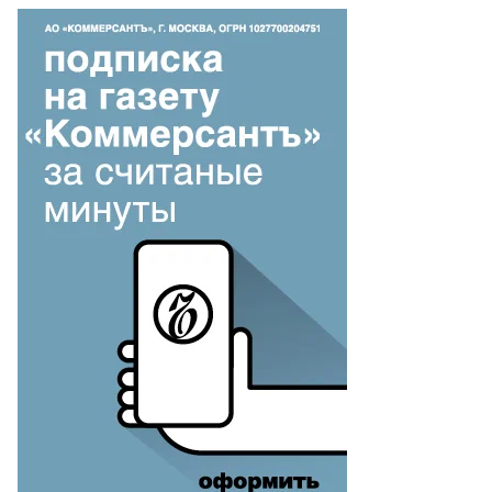
то:
ngshu
ang
uters