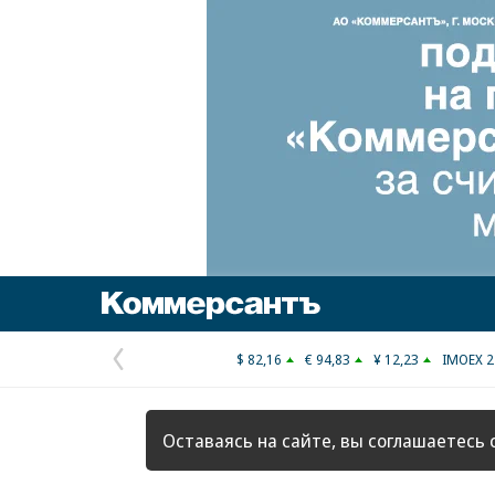
Коммерсантъ
$ 82,16
€ 94,83
¥ 12,23
IMOEX 2
Предыдущая
страница
Оставаясь на сайте, вы соглашаетесь 