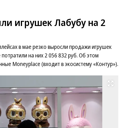
или игрушек Лабубу на 2
плейсах в мае резко выросли продажи игрушек
потратили на них 2 056 832 руб. Об этом
нные Moneyplace (входит в экосистему «Контур»).
Развернуть на весь экран
Фо
Ti
W
/
Re