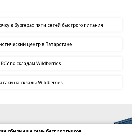
чку в бургерах пяти сетей быстрого питания
гистический центр в Татарстане
СУ по складам Wildberries
таки на склады Wildberries
кве сбили еще семь беспилотников