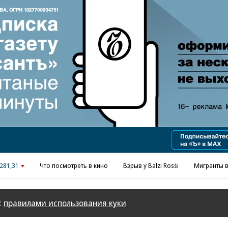
Реклама в «Ъ» www.kommersant.ru/ad
281,31
Что посмотреть в кино
Взрыв у Balzi Rossi
Мигранты в
с
правилами использования куки