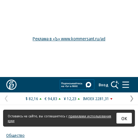
Реклама в «Ъ» www.kommersant.ru/ad
Коммерсантъ
Вход
$ 82,16
€ 94,83
¥ 12,23
IMOEX 2281,31
Предыдущая
С
страница
с
Оставаясь на сайте, вы соглашаетесь с
правилами использования
ОК
куки
Общество