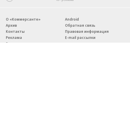
О «Коммерсанте»
Android
Архив
Обратная связь
Контакты
Правовая информация
Реклама
E-mail рассылки
Вакансии
18+
© АО «Коммерсантъ». 127006, Москва, Оружейный переулок д. 41,
тел. +7 (495) 797-69-70.
Сетевое издание «Коммерсантъ» (доменное имя сайта:
kommersant.ru) зарегистрировано Федеральной службой
по надзору в сфере связи, информационных технологий и массовых
коммуникаций (Роскомнадзор), регистрационный номер и дата
принятия решения о регистрации: серия
Эл № ФС77-76922
от 11 октября 2019 г.
Партнерские проекты/материалы, новости компаний, материалы
с пометкой «Промо» и «Официальное сообщение» опубликованы