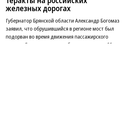
Теракты на российских
железных дорогах
Губернатор Брянской области Александр Богомаз
заявил, что обрушившийся в регионе мост был
подорван во время движения пассажирского
поезда. Семь человек погибли, пострадали 66,
Крупнейшие теракты с пассажирскими поездами
— в справке «Ъ».
25 июля 1996 года
в Волгограде взрывом был
разрушен хвостовой вагон пассажирского поезда,
прибывшего из Астрахани. Бомба взорвалась
после того, как пассажиры покинули состав.
12
августа 1996 года
на станции Трубная
Волгоградской области в поезде Астрахань—
Волгоград вновь произошел взрыв, погиб один