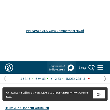
Реклама в «Ъ» www.kommersant.ru/ad
Коммерсантъ
Вход
$ 82,16
€ 94,83
¥ 12,23
IMOEX 2281,31
Предыдущая
С
страница
с
Оставаясь на сайте, вы соглашаетесь с
правилами использования
ОК
куки
Прикамье / Новости компаний