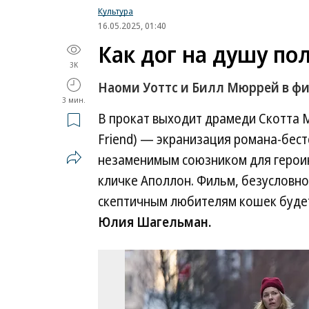
Культура
16.05.2025, 01:40
Как дог на душу по
3K
Наоми Уоттс и Билл Мюррей в ф
3 мин.
В прокат выходит драмеди Скотта М
Friend) — экранизация романа-бест
незаменимым союзником для героин
кличке Аполлон. Фильм, безусловно
скептичным любителям кошек будет
Юлия Шагельман.