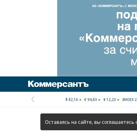
Коммерсантъ
$ 82,16
€ 94,83
¥ 12,23
IMOEX 2
Предыдущая
страница
Оставаясь на сайте, вы соглашаетесь 