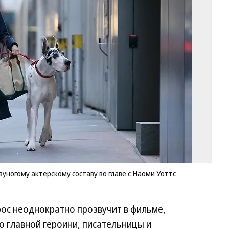
до
Би
ни
не
пр
дв
ак
со
во
гл
с
Н
Уо
Фо
«В
вуногому актерскому составу во главе с Наоми Уоттс
рос неоднократно прозвучит в фильме,
 главной героини, писательницы и