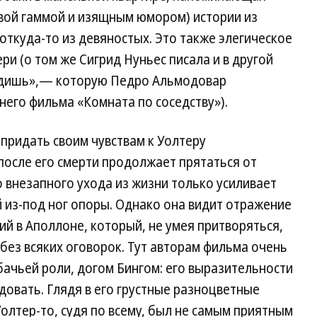
овой гаммой и изящным юмором) истории из
откуда-то из девяностых. Это также элегическое
ери (о том же Сигрид Нуньес писала и в другой
ходишь»,— которую Педро Альмодовар
его фильма «Комната по соседству»).
 придать своим чувствам к Уолтеру
после его смерти продолжает прятаться от
 внезапного ухода из жизни только усиливает
й из-под ног опоры. Однако она видит отражение
ий в Аполлоне, который, не умея притворяться,
 без всяких оговорок. Тут авторам фильма очень
бачьей роли, догом Бингом: его выразительности
довать. Глядя в его грустные разноцветные
олтер-то, судя по всему, был не самым приятным