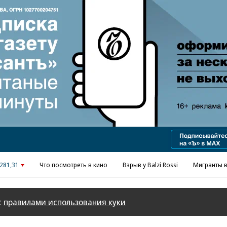
Реклама в «Ъ» www.kommersant.ru/ad
281,31
Что посмотреть в кино
Взрыв у Balzi Rossi
Мигранты в
с
правилами использования куки