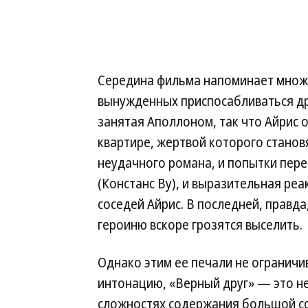
Середина фильма напоминает множе
вынужденных приспосабливаться дру
занятая Аполлоном, так что Айрис о
квартире, жертвой которого станов
неудачного романа, и попытки перед
(Констанс Ву), и выразительная реа
соседей Айрис. В последней, правда
героиню вскоре грозятся выселить.
Однако этим ее печали не ограничи
интонацию, «Верный друг» — это н
сложностях содержания большой с