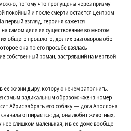
зможно, потому что пропущены через призму
ой покойный и после смерти остается центром
На первый взгляд, героиня кажется
 на самом деле ее существование во многом
 их общего прошлого, долгих разговоров обо
 которое она по его просьбе взялась
сив собственный роман, застрявший на мертвой
в ее жизни дыру, которую нечем заполнить.
ся самым радикальным образом: «жена номер
сит Айрис забрать его собаку — дога Аполлона
сначала отпирается: да, она любит животных,
у нее слишком маленькая, и в ее доме вообще