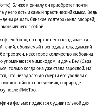
ттс). Ближе к финалу он приобретет почти
а у него есть и самый практический смысл. Ведь
уждены решать близкие Уолтера (Билл Мюррей),
покончившего с собой.
их флешбэках, но портрет его складывается
й гений, обожаемый преподаватель, дамский
ебе трех жен, некоторое количество любовниц,
но упоминаются мимоходом, и дочь Вэл (Сара
ся, только когда она уже стала взрослой. На
я, что незадолго до смерти его уволили с
а «недостойного поведения», о природе
оху после #MeToo.
афии в фильме подаются с удивительной для