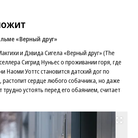
ложит
ильме «Верный друг»
акгихи и Дэвида Сигела «Верный друг» (The
селлера Сигрид Нуньес о проживании горя, где
и Наоми Уоттс становится датский дог по
, растопит сердце любого собачника, но даже
 трудно устоять перед его обаянием, считает
Развернуть на весь экран
Да