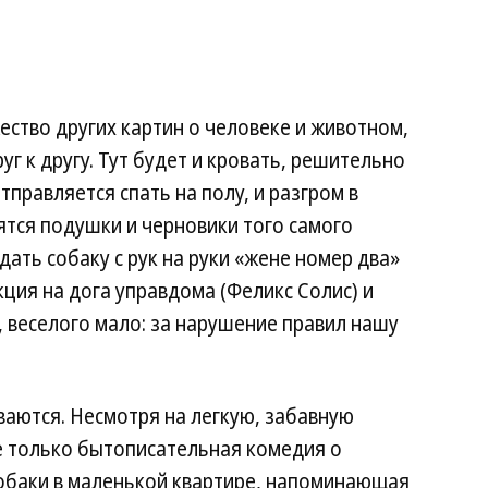
ство других картин о человеке и животном,
г к другу. Тут будет и кровать, решительно
тправляется спать на полу, и разгром в
ятся подушки и черновики того самого
ать собаку с рук на руки «жене номер два»
кция на дога управдома (Феликс Солис) и
, веселого мало: за нарушение правил нашу
ваются. Несмотря на легкую, забавную
е только бытописательная комедия о
обаки в маленькой квартире, напоминающая