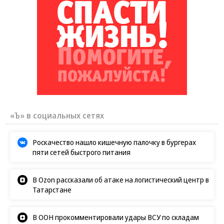
солдат
Путин озвучил итоговый план СВО
Зеленский неожиданно высказался о
возвращении Крыма
Заставим раскаяться: союзник России
дал грозное обещание