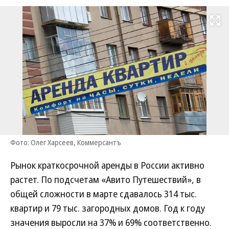
Развернуть на
Фото: Олег Харсеев, Коммерсантъ
Рынок краткосрочной аренды в России активно
растет. По подсчетам «Авито Путешествий», в
общей сложности в марте сдавалось 314 тыс.
квартир и 79 тыс. загородных домов. Год к году
значения выросли на 37% и 69% соответственно.